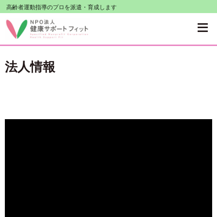
コ
高齢者運動指導のプロを派遣・育成します
ン
テ
ン
法人情報
ツ
へ
移
動
す
る